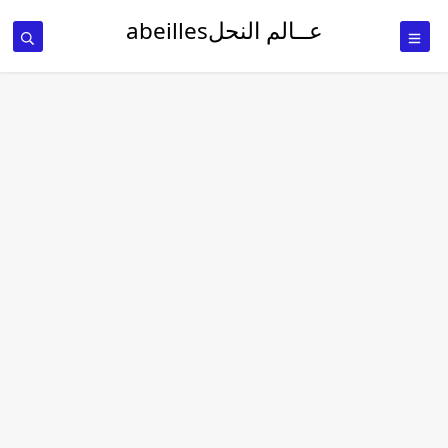
عــالم النحلabeilles