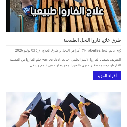
طرق علاج فاروا النحل الطبيعية
عالم النحلabeilles
أمراض النحل و طرق العلاج
03 يوليو 2026
التعريف بطفيل الفاروا الاسم العلمي varroa destructor حلم الفاروا من الفصيلة
الفارواوية,حجمه صغير و يرى بالعين المجردة لونه بني غامق وشكل...
أقراء المزيد