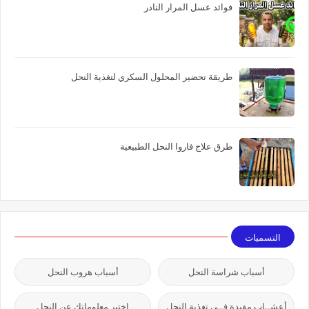
فوائد عسل المرار النادر
طريقة تحضير المحلول السكري لتغذية النحل
طرق علاج فاروا النحل الطبيعية
التسميات
أسباب شراسة النحل
أسباب هروب النحل
أعشــاب مفيدة فــي تغذية النحل
اختبر معلوماتك عن النحل