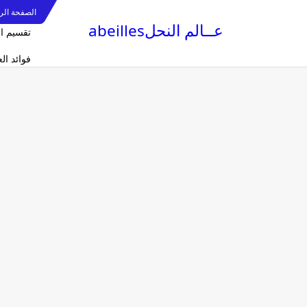
الصفحة الر
عــالم النحلabeilles
تقسيم ا
فوائد ا