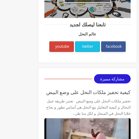
تابعنا ليصلك لجديد
عالم النحل
youtube
twitter
facebook
مشاركة مميزة
كيفية تحفيز ملكات النحل على وضع البيض
تحفيز ملكات النحل على وضع البيض تعتبر طريقة عمل
النحال و كيفية التعامل مع النحل هي أساس تطور و نجاح
خلايا النحل في المنحل و لكل منا طر…