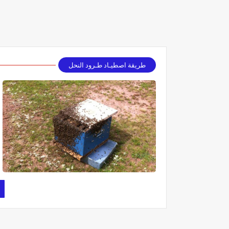
طريقة اصطيـاد طـرود النحل