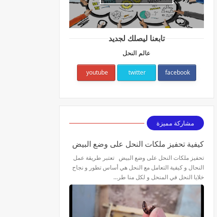
تابعنا ليصلك لجديد
عالم النحل
youtube
twitter
facebook
مشاركة مميزة
كيفية تحفيز ملكات النحل على وضع البيض
تحفيز ملكات النحل على وضع البيض تعتبر طريقة عمل
النحال و كيفية التعامل مع النحل هي أساس تطور و نجاح
خلايا النحل في المنحل و لكل منا طر…