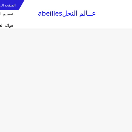
الصفحة الر
عــالم النحلabeilles
تقسيم ا
فوائد ا