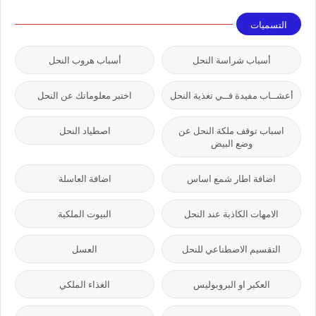
التسميات
أسباب شراسة النحل
أسباب هروب النحل
أعشــاب مفيدة فــي تغذية النحل
اختبر معلوماتك عن النحل
اسباب توقف ملكة النحل عن
اصطياد النحل
وضع البيض
اضافة اطار شمع اساس
اضافة العاسلة
الامهات الكاذبة عند النحل
البيوت الملكية
التقسيم الاصطناعي للنحل
العسل
العكبر او البروبوليس
الغذاء الملكي