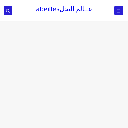
عــالم النحلabeilles