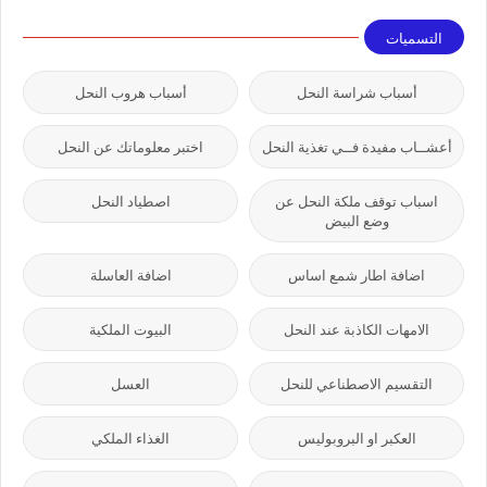
التسميات
أسباب شراسة النحل
أسباب هروب النحل
أعشــاب مفيدة فــي تغذية النحل
اختبر معلوماتك عن النحل
اسباب توقف ملكة النحل عن
اصطياد النحل
وضع البيض
اضافة اطار شمع اساس
اضافة العاسلة
الامهات الكاذبة عند النحل
البيوت الملكية
التقسيم الاصطناعي للنحل
العسل
العكبر او البروبوليس
الغذاء الملكي