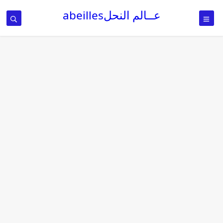
عــالم النحلabeilles