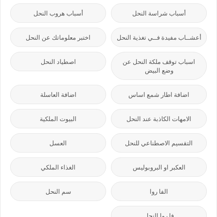
أسباب شراسة النحل
أسباب هروب النحل
أعشــاب مفيدة فــي تغذية النحل
اختبر معلوماتك عن النحل
اسباب توقف ملكة النحل عن
اصطياد النحل
وضع البيض
اضافة اطار شمع اساس
اضافة العاسلة
الامهات الكاذبة عند النحل
البيوت الملكية
التقسيم الاصطناعي للنحل
العسل
العكبر او البروبوليس
الغذاء الملكي
الفا روا
سم النحل
فا روا النحل