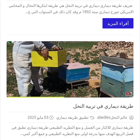
تعريف طريقة ديماري ديماري في تربية النحل هي طريقة ابتكرها النحال و المحامي
الامريكي جورج ديماري سنة 1892 م وقد كان ذلك في السنوات التي ع...
أقراء المزيد
طريقة ديماري في تربية النحل
عالم النحلabeilles
تطبيق طريقة ديماري
03 مايو 2025
طريقة ديماري للاكثار من العسل و منع التطريد الطبيعي طريقة ديماري تطبق في
فصل الربيع الهدف منها بدرجة اولى منع التطريد الطبيعي و جمع أكبر كمي...