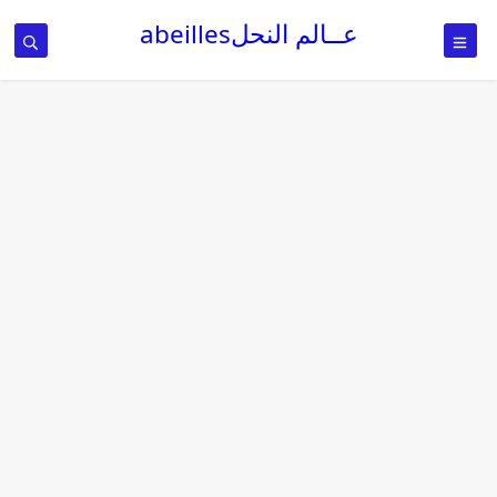
عــالم النحلabeilles