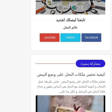
تابعنا ليصلك لجديد
عالم النحل
youtube
twitter
facebook
مشاركة مميزة
كيفية تحفيز ملكات النحل على وضع البيض
تحفيز ملكات النحل على وضع البيض تعتبر طريقة عمل
النحال و كيفية التعامل مع النحل هي أساس تطور و نجاح
خلايا النحل في المنحل و لكل منا طر…