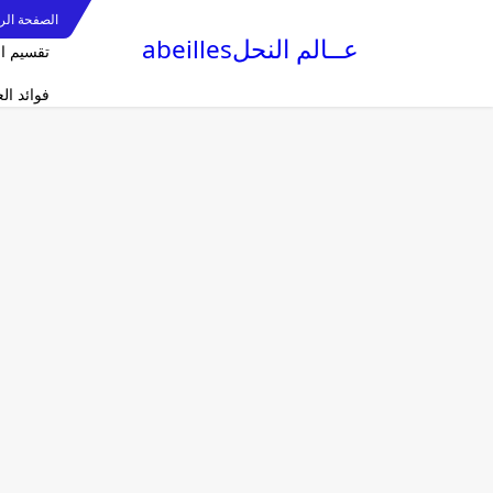
الصفحة الر
عــالم النحلabeilles
تقسيم ا
فوائد ا