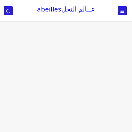
عــالم النحلabeilles