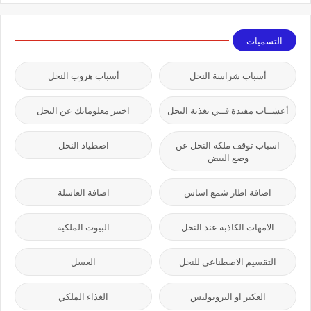
التسميات
أسباب شراسة النحل
أسباب هروب النحل
أعشــاب مفيدة فــي تغذية النحل
اختبر معلوماتك عن النحل
اسباب توقف ملكة النحل عن
اصطياد النحل
وضع البيض
اضافة اطار شمع اساس
اضافة العاسلة
الامهات الكاذبة عند النحل
البيوت الملكية
التقسيم الاصطناعي للنحل
العسل
العكبر او البروبوليس
الغذاء الملكي