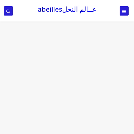
عــالم النحلabeilles