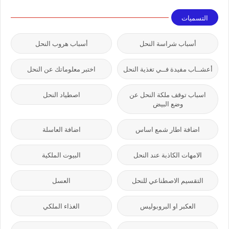
التسميات
أسباب شراسة النحل
أسباب هروب النحل
أعشــاب مفيدة فــي تغذية النحل
اختبر معلوماتك عن النحل
اسباب توقف ملكة النحل عن
اصطياد النحل
وضع البيض
اضافة اطار شمع اساس
اضافة العاسلة
الامهات الكاذبة عند النحل
البيوت الملكية
التقسيم الاصطناعي للنحل
العسل
العكبر او البروبوليس
الغذاء الملكي