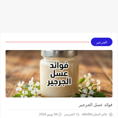
الجرجير
فوائد عسل الجرجير
عالم النحلabeilles
الجرجير
04 يونيو 2026