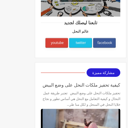
تابعنا ليصلك لجديد
عالم النحل
youtube
twitter
facebook
مشاركة مميزة
كيفية تحفيز ملكات النحل على وضع البيض
تحفيز ملكات النحل على وضع البيض تعتبر طريقة عمل
النحال و كيفية التعامل مع النحل هي أساس تطور و نجاح
خلايا النحل في المنحل و لكل منا طر…