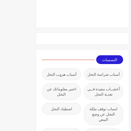
التسميات
أسباب شراسة النحل
أسباب هروب النحل
أعشــاب مفيدة فــي
اختبر معلوماتك عن
تغذية النحل
النحل
اسباب توقف ملكة
اصطياد النحل
النحل عن وضع
البيض