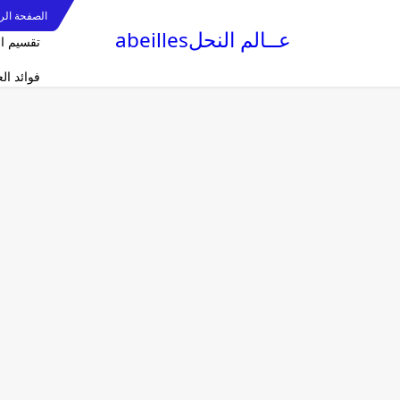
الصفحة الر
عــالم النحلabeilles
تقسيم ا
فوائد ا