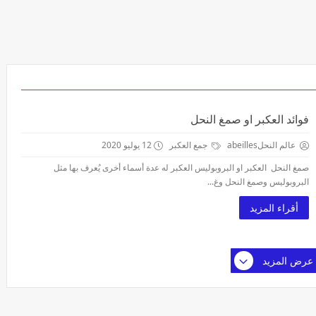
فوائد العكبر او صمغ النحل
عالم النحلabeilles
جمع العكبر
12 يوليو 2020
صمغ النحل العكبر او البروبوليس العكبر له عدة أسماء أخرى يُعرف بها مثل
البروبوليس وصمغ النحل وغ...
أقراء المزيد
عرض المزيد