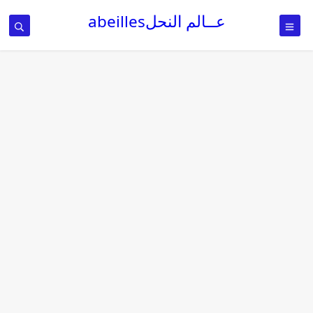
عــالم النحلabeilles