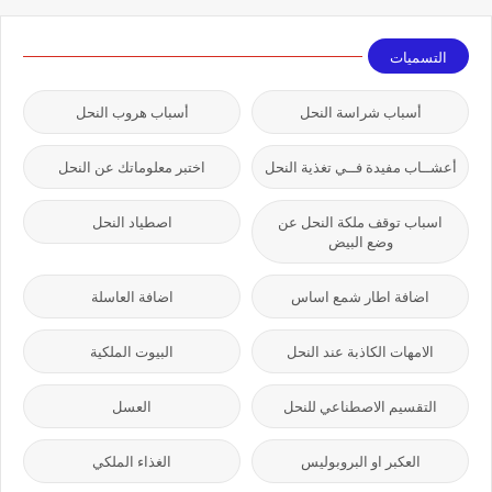
التسميات
أسباب شراسة النحل
أسباب هروب النحل
أعشــاب مفيدة فــي تغذية النحل
اختبر معلوماتك عن النحل
اسباب توقف ملكة النحل عن
اصطياد النحل
وضع البيض
اضافة اطار شمع اساس
اضافة العاسلة
الامهات الكاذبة عند النحل
البيوت الملكية
التقسيم الاصطناعي للنحل
العسل
العكبر او البروبوليس
الغذاء الملكي