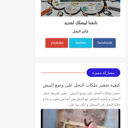
تابعنا ليصلك لجديد
عالم النحل
youtube
twitter
facebook
مشاركة مميزة
كيفية تحفيز ملكات النحل على وضع البيض
تحفيز ملكات النحل على وضع البيض تعتبر طريقة عمل
النحال و كيفية التعامل مع النحل هي أساس تطور و نجاح
خلايا النحل في المنحل و لكل منا طر…