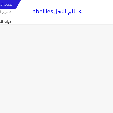
الصفحة الر
عــالم النحلabeilles
تقسيم ا
فوائد ا