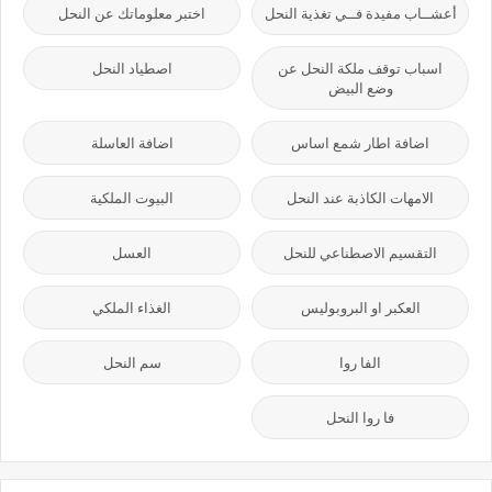
أعشــاب مفيدة فــي تغذية النحل
اختبر معلوماتك عن النحل
اسباب توقف ملكة النحل عن
اصطياد النحل
وضع البيض
اضافة اطار شمع اساس
اضافة العاسلة
الامهات الكاذبة عند النحل
البيوت الملكية
التقسيم الاصطناعي للنحل
العسل
العكبر او البروبوليس
الغذاء الملكي
الفا روا
سم النحل
فا روا النحل