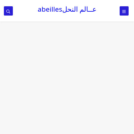
عــالم النحلabeilles