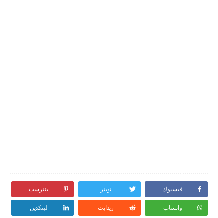
فيسبوك
تويتر
بنترست
واتساب
ريدايت
لينكدين