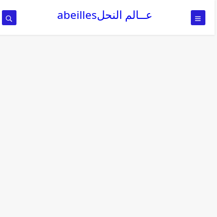
عــالم النحلabeilles