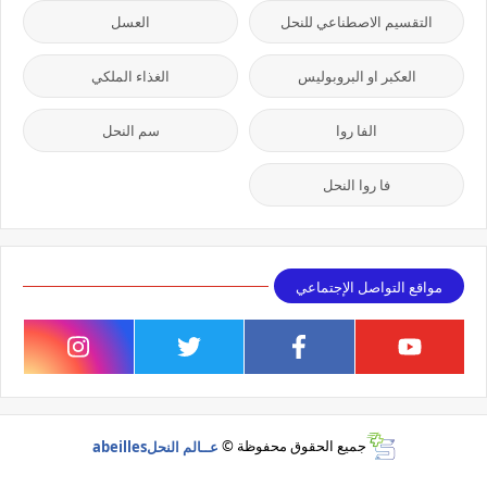
التقسيم الاصطناعي للنحل
العسل
العكبر او البروبوليس
الغذاء الملكي
الفا روا
سم النحل
فا روا النحل
مواقع التواصل الإجتماعي
جميع الحقوق محفوظة ©
عــالم النحلabeilles