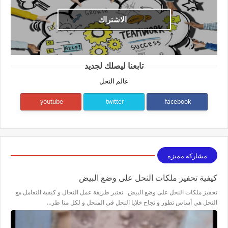
الاشتراك
تابعنا ليصلك لجديد
عالم النحل
youtube
twitter
facebook
مشاركة مميزة
كيفية تحفيز ملكات النحل على وضع البيض
تحفيز ملكات النحل على وضع البيض تعتبر طريقة عمل النحال و كيفية التعامل مع
النحل هي أساس تطور و نجاح خلايا النحل في المنحل و لكل منا طر…