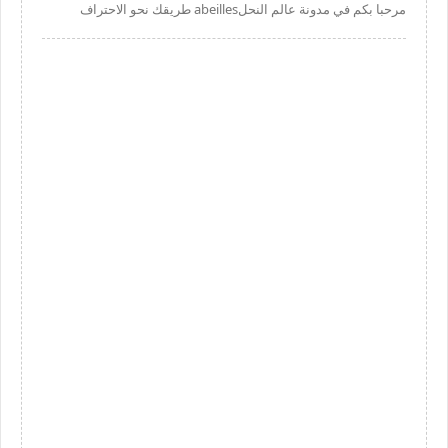
مرحبا بكم في مدونة عالم النحلabeilles طريقك نحو الاحتراف