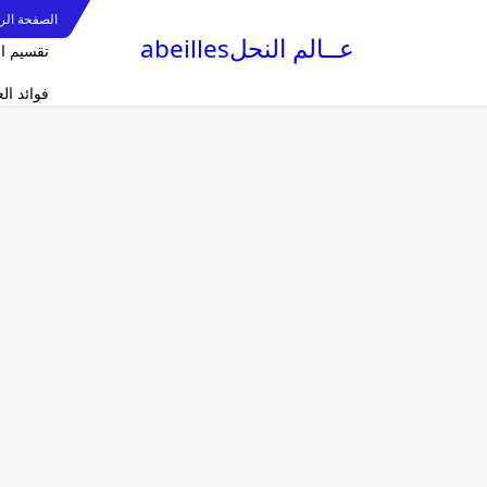
الصفحة الر
عــالم النحلabeilles
تقسيم ا
فوائد ا