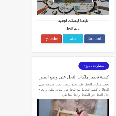
تابعنا ليصلك لجديد
عالم النحل
youtube
twitter
facebook
مشاركة مميزة
كيفية تحفيز ملكات النحل على وضع البيض
تحفيز ملكات النحل على وضع البيض تعتبر طريقة عمل
النحال و كيفية التعامل مع النحل هي أساس تطور و نجاح
خلايا النحل في المنحل و لكل منا طر…