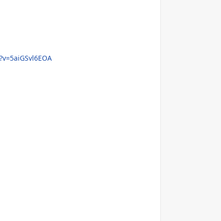
?v=5aiGSvl6EOA