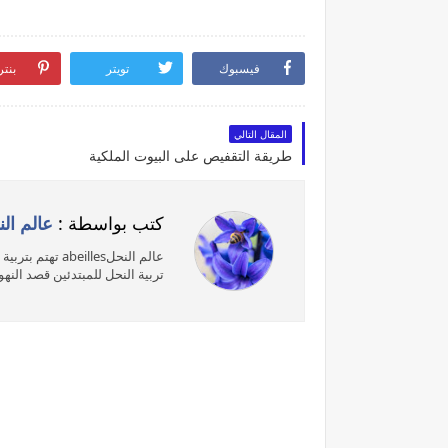
فيسبوك
تويتر
بنت
المقال التالي
طريقة التقفيص على البيوت الملكية
كتب بواسطة :
عالم النحلles
عالم النحلlles
تربية النحل للمبتدئين قصد الن