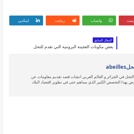
رست
واتساب
ريدايت
لينكدين
المقال السابق
بعض مكونات العجينة البروتنية التي تقدم للنحل
abeil
abei تهتم بتربية النحل في الجزائر و العالم العربي انشات قصد تقديم معلومات عن
هوض بهذا التخصص الكبير الذي يساهم حتى في تطوير اقتصاد البلاد