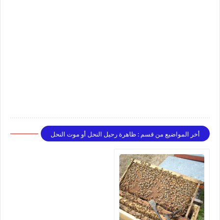
أخر المواضيع من قسم : ظاهرة رحيل النحل أو موت النحل