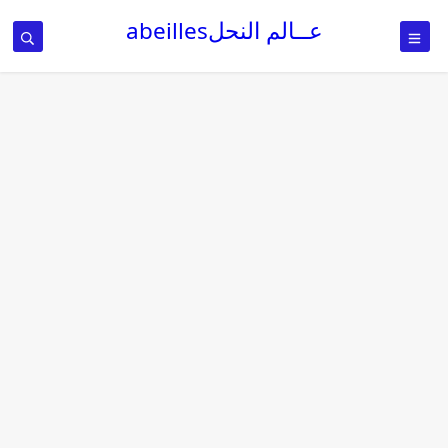
عــالم النحلabeilles