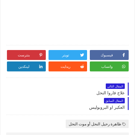
فيسبوك
تويتر
بنترست
واتساب
ريدايت
لينكدين
المقال التالي
علاج فاروا النحل
المقال السابق
العكبر او البروبوليس
ظاهرة رحيل النحل أو موت النحل