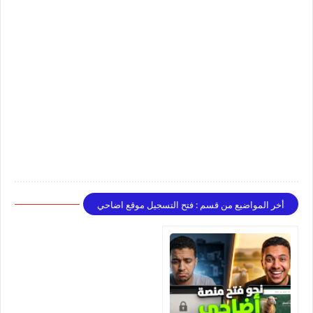
أخر المواضيع من قسم : فتح التسجيل موقع اضاحي