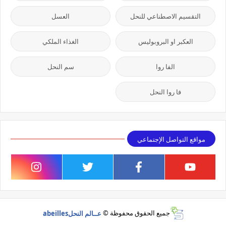
التقسيم الاصطناعي للنحل
العسل
العكبر او البروبوليس
الغذاء الملكي
الفا روا
سم النحل
فا روا النحل
مواقع التواصل الإجتماعي
جميع الحقوق محفوظة ©
عــالم النحلabeilles