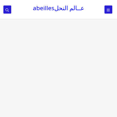
عــالم النحلabeilles