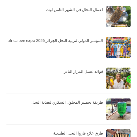
اعمال النحال في الشهر الثامن اوت
المؤتمر الدولي لتربية النحل الجزائر 2026 africa bee expo
فوائد عسل المرار النادر
طريقة تحضير المحلول السكري لتغذية النحل
طرق علاج فاروا النحل الطبيعية