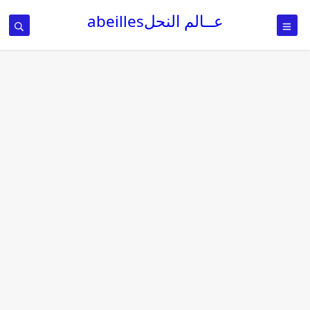
عــالم النحلabeilles