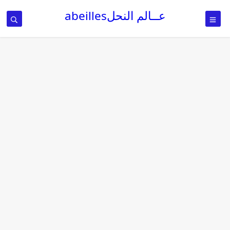
عــالم النحلabeilles