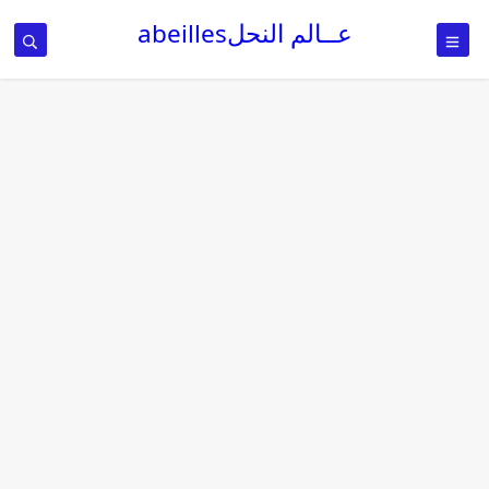
عــالم النحلabeilles