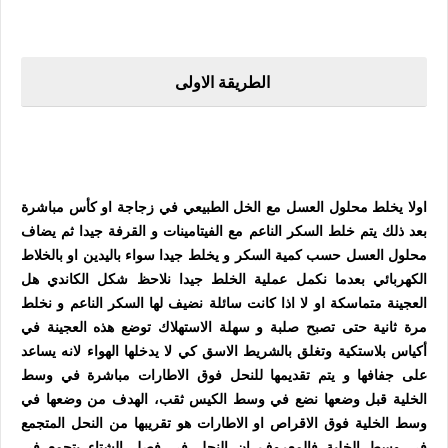
الطريقة الاولى
اولا يخلط محلول العسل مع الخل الطبيعي في زجاجة او كأس مباشرة
بعد ذلك يتم خلط السكر الناعم مع الفيتامينات و القرفة جيدا ثم يضاف
محلول العسل حسب كمية السكر و يخلط جيدا سواء باليدين او بالخلاط
الكهربائي بعدما نكمل عملية الخلط جيدا نلاحظ شكل الكاندي هل
العجينة متماسكة او لا اذا كانت سائلة نضيف لها السكر الناعم و نخلط
مرة ثانية حتى تصبح صلبة و سهلة الاستهلاك توضع هذه العجينة في
أكياس بلاستكية وتغلق بالشريط الاسق كي لا يدخلها الهواء لانه يساعد
على جفافها و يتم تقديمها للنحل فوق الاطارات مباشرة في وسط
الخلية قبل وضعها نضع في وسط الكيس ثقب، الهدف من وضعها في
وسط الخلية فوق الاقراص او الاطارات هو تقريبها من النحل المتجمع
في وسط الخلية فالمعروف ان النحل في فصل الشتاء يتجمع في