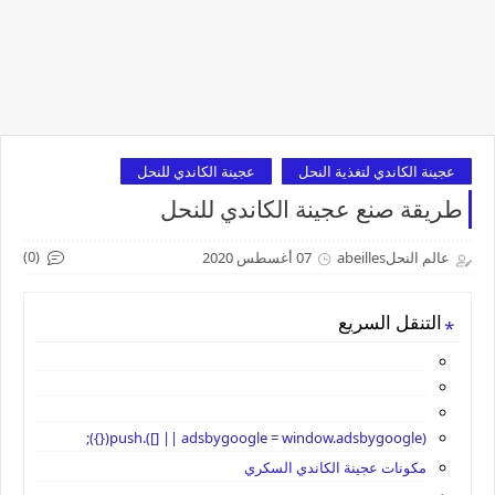
عجينة الكاندي لتغذية النحل
عجينة الكاندي للنحل
طريقة صنع عجينة الكاندي للنحل
(0)
عالم النحلabeilles
07 أغسطس 2020
التنقل السريع
(adsbygoogle = window.adsbygoogle || []).push({});
مكونات عجينة الكاندي السكري