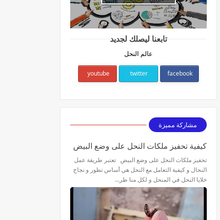
تابعنا ليصلك لجديد
عالم النحل
youtube
twitter
facebook
مشاركة مميزة
كيفية تحفيز ملكات النحل على وضع البيض
تحفيز ملكات النحل على وضع البيض تعتبر طريقة عمل
النحال و كيفية التعامل مع النحل هي أساس تطور و نجاح
خلايا النحل في المنحل و لكل منا طر…