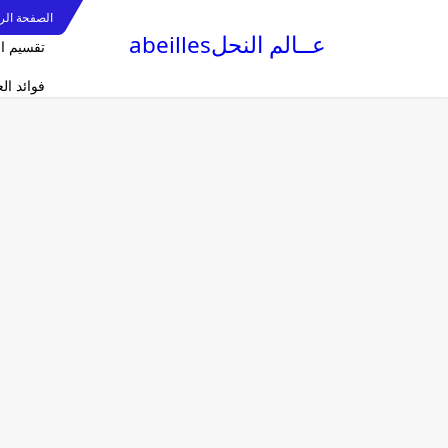
الصفحة الر
عــالم النحلabeilles
تقسيم ا
فوائد ا